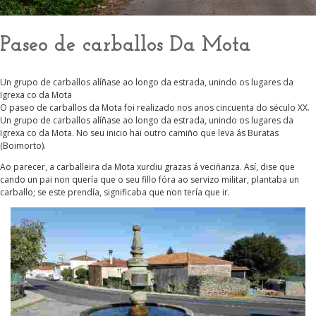
Paseo de carballos Da Mota
Un grupo de carballos alíñase ao longo da estrada, unindo os lugares da
Igrexa co da Mota
O paseo de carballos da Mota foi realizado nos anos cincuenta do século XX.
Un grupo de carballos alíñase ao longo da estrada, unindo os lugares da
Igrexa co da Mota. No seu inicio hai outro camiño que leva ás Buratas
(Boimorto).
Ao parecer, a carballeira da Mota xurdiu grazas á veciñanza. Así, dise que
cando un pai non quería que o seu fillo fóra ao servizo militar, plantaba un
carballo; se este prendía, significaba que non tería que ir.